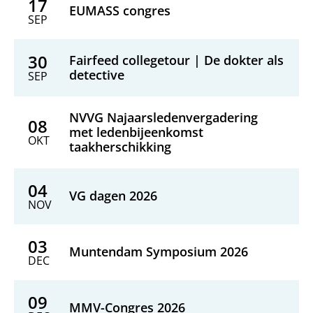
17
EUMASS congres
SEP
30
Fairfeed collegetour | De dokter als
detective
SEP
NVVG Najaarsledenvergadering
08
met ledenbijeenkomst
OKT
taakherschikking
04
VG dagen 2026
NOV
03
Muntendam Symposium 2026
DEC
09
MMV-Congres 2026