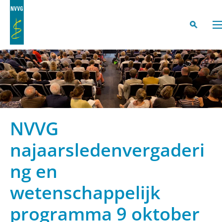
NVVG
najaarsledenvergaderi
ng en
wetenschappelijk
programma 9 oktober