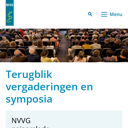
Menu
Terugblik
vergaderingen en
symposia
NVVG