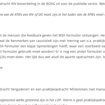
opdracht RIV-beoordeling in de BOVG zit voor de publieke sector. Be
een van de KPB’s een RIV of DO moet zijn.In het kader van de KPB’s moe
at de mensen die feedback geven het MSF-formulier ontvangen. Het
de ‘kenmerken van casuïstiek’ zijn met ‘mening van o.a. praktijkopl
F-formulier een kopje ‘opmerkingen’ heeft, waar een voorbeeld va
f dit formulier gebruikt moet worden? Er is nog een ander formulie
X) moet doen. Het lijkt dus wel alsof dit aparte opdrachten zijn. 
en.
dracht ‘Vergaderen’ en een praktijkopdracht ‘Afstemmen met mana
n meegenomen welke genoemd zijn in het LOP. Hierin is geen praktijkopd