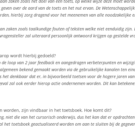
n zaken zoals het doel van een toets, op welke wijze deze moet worden
 geven over de aard van de toets en het nut ervan. De Wetenschappelijke
en, hierbij zorg dragend voor het meenemen van alle noodzakelijke ele
 zaken zoals taalkundige fouten of teksten welke niet eenduidig zijn.
ragensteller zal uiteraard persoonlijk antwoord krijgen op gestelde vr
arop wordt hierbij gedoeld?
t in de loop van 2 jaar feedback en aangedragen verbeterpunten en wijzi
dit algemeen bekend gemaakt worden via de gebruikelijke kanalen ten ein
is het denkbaar dat er, in bijvoorbeeld toetsen voor de hogere jaren va
 geval zal ook eerder hierop actie ondernemen worden. Dit kan betekene
 worden, zijn vindbaar in het toetsboek. Hoe komt dit?
g, niet die van het cursorisch onderwijs, dus het kan dat er opdrachten 
al het toetsboek geactualiseerd worden om aan te sluiten bij de gegeven