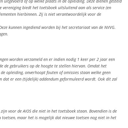
 uitgevoerd of op welke plaats in de opleiding. Deze dienen gesteld
 vereniging biedt het toetsboek uitsluitend aan als service (en
menten hierbinnen. Zij is niet verantwoordelijk voor de
 Deze kunnen ingediend worden bij het secretariaat van de NVVG.
agen.
gingen worden verzameld en er indien nodig 1 keer per 2 jaar een
de de gebruikers op de hoogte te stellen hiervan. Omdat het
n de opleiding, onverhoopt fouten of omissies staan welke geen
n dat er een (tijdelijk) addendum geformuleerd wordt. Ook dit zal
zijn voor de AIOS die niet in het toetsboek staan. Bovendien is de
 toetsen, maar het is mogelijk dat nieuwe toetsen nog niet in het