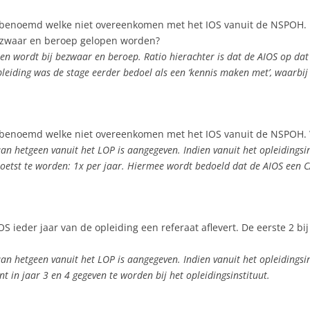
ties benoemd welke niet overeenkomen met het IOS vanuit de NSPOH. 
bezwaar en beroep gelopen worden?
open wordt bij bezwaar en beroep. Ratio hierachter is dat de AIOS op da
pleiding was de stage eerder bedoel als een ‘kennis maken met’, waarbi
nties benoemd welke niet overeenkomen met het IOS vanuit de NSPO
 aan hetgeen vanuit het LOP is aangegeven. Indien vanuit het opleidingsi
oetst te worden: 1x per jaar. Hiermee wordt bedoeld dat de AIOS een CA
S ieder jaar van de opleiding een referaat aflevert. De eerste 2 bij 
aan hetgeen vanuit het LOP is aangegeven. Indien vanuit het opleidingsi
 in jaar 3 en 4 gegeven te worden bij het opleidingsinstituut.