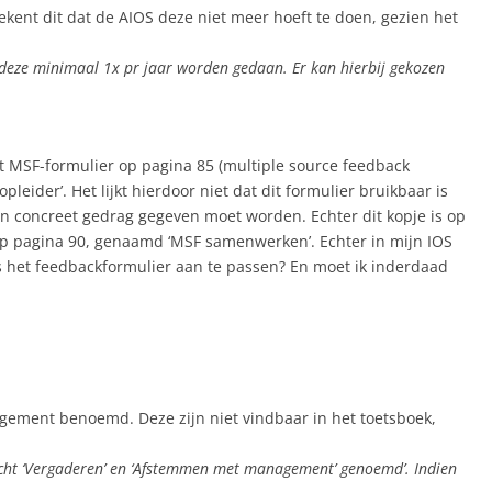
tekent dit dat de AIOS deze niet meer hoeft te doen, gezien het
t deze minimaal 1x pr jaar worden gedaan. Er kan hierbij gekozen
 MSF-formulier op pagina 85 (multiple source feedback
eider’. Het lijkt hierdoor niet dat dit formulier bruikbaar is
n concreet gedrag gegeven moet worden. Echter dit kopje is op
r op pagina 90, genaamd ‘MSF samenwerken’. Echter in mijn IOS
Is het feedbackformulier aan te passen? En moet ik inderdaad
gement benoemd. Deze zijn niet vindbaar in het toetsboek,
racht ‘Vergaderen’ en ‘Afstemmen met management’ genoemd’. Indien