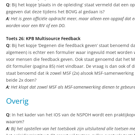
Q:
Bij het kopje ‘plaats in de opleiding’ staat vermeld dat een 
gegeven dat deze tijdens het BOVG al gedaan is?
A:
Het is geen officiële opdracht meer, maar alleen een opgaaf dat 
worden voor een RIV of een DO.
Toets 26: KPB Multisource Feedback
Q:
Bij het kopje ‘Degenen die feedback geven’ staat benoemd d
algemeen) is echter een formulier waar ingevuld moet worden wat 
voor mensen die feedback geven. Ook staat genoemd dat het MS
dit formulier (pagina 85) niet vindbaar. De vraag is dan ook o
staat benoemd dat ik zowel MSF (2x) alsook MSF-samenwerking (2
beide 2x doen?
A:
Het klopt dat zowel MSF als MSF-samenwerking dienen te gebeur
Overig
Q:
In het kader van het IOS van de NSPOH wordt een praktijkop
waarom?
A:
Bij het opstellen van het toetsboek zijn uitsluitend alle toetse