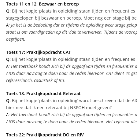
Toets 11 en 12: Bezwaar en beroep
Q
: Bij het kopje ‘plaats in opleiding’ staan tijden en frequen
stagegelopen bij bezwaar en beroep. Moet nog een stage bij 
A
: Ja het is de bedoeling dat er tijdens de opleiding weer stage gel
staat is om vaardigheden op dit vlak te verwerven. Tijdens de vooro
begrijpen.
Toets 17: Praktijkopdracht CAT
Q:
Bij het kopje ‘plaats in opleiding’ staan tijden en freque
A
: Het toetsboek houdt zich bij de opgaaf van tijden en frequenties
AIOS daar navraag te doen naar de reden hiervoor. CAT dient 4x get
refereerlunch, casuïstiek of ICT.
Toets 18: Praktijkopdracht Referaat
Q:
Bij het kopje ‘plaats in opleiding’ wordt beschreven dat de AIO
hiermee dat ik een referaat bij NSPOH moet geven?
A:
Het toetsboek houdt zich bij de opgaaf van tijden en frequenties 
AIOS daar navraag te doen naar de reden hiervoor. Het referaat dient
Toets 22: Praktijkopdracht DO en RIV