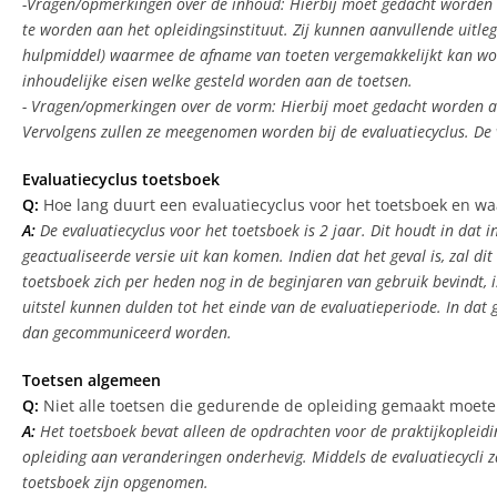
-Vragen/opmerkingen over de inhoud: Hierbij moet gedacht worden aa
te worden aan het opleidingsinstituut. Zij kunnen aanvullende uitleg
hulpmiddel) waarmee de afname van toeten vergemakkelijkt kan word
inhoudelijke eisen welke gesteld worden aan de toetsen.
- Vragen/opmerkingen over de vorm: Hierbij moet gedacht worden aan
Vervolgens zullen ze meegenomen worden bij de evaluatiecyclus. De v
Evaluatiecyclus toetsboek
Q:
Hoe lang duurt een evaluatiecyclus voor het toetsboek en wa
A:
De evaluatiecyclus voor het toetsboek is 2 jaar. Dit houdt in da
geactualiseerde versie uit kan komen. Indien dat het geval is, zal 
toetsboek zich per heden nog in de beginjaren van gebruik bevindt, 
uitstel kunnen dulden tot het einde van de evaluatieperiode. In dat
dan gecommuniceerd worden.
Toetsen algemeen
Q:
Niet alle toetsen die gedurende de opleiding gemaakt moeten
A:
Het toetsboek bevat alleen de opdrachten voor de praktijkopleidin
opleiding aan veranderingen onderhevig. Middels de evaluatiecycli z
toetsboek zijn opgenomen.