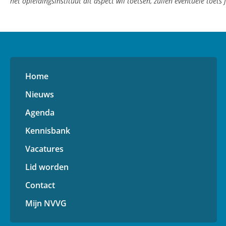
het opleidingsinstituut dit aspect wil toetsen, zullen eventuele toet
Home
Nieuws
Agenda
Kennisbank
Vacatures
Lid worden
Contact
Mijn NVVG