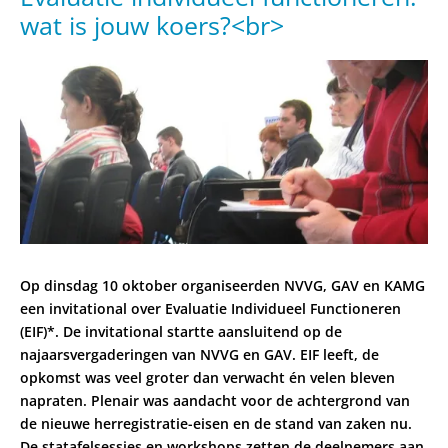
wat is jouw koers?<br>
Op dinsdag 10 oktober organiseerden NVVG, GAV en KAMG
een invitational over Evaluatie Individueel Functioneren
(EIF)*. De invitational startte aansluitend op de
najaarsvergaderingen van NVVG en GAV. EIF leeft, de
opkomst was veel groter dan verwacht én velen bleven
napraten. Plenair was aandacht voor de achtergrond van
de nieuwe herregistratie-eisen en de stand van zaken nu.
De statafelsessies en workshops zetten de deelnemers aan