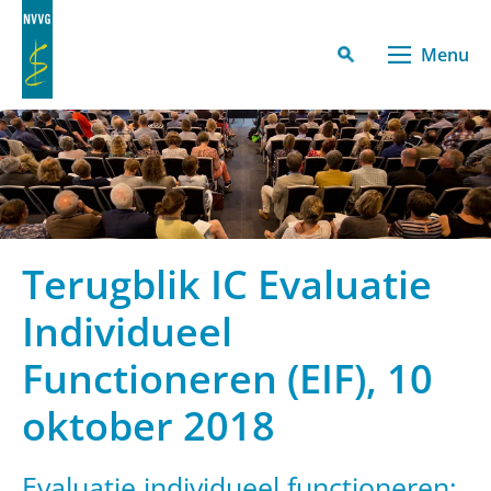
Menu
Terugblik IC Evaluatie
Individueel
Functioneren (EIF), 10
oktober 2018
Evaluatie individueel functioneren: