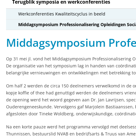
Terugblik symposia en werkconferenties
Werkconferenties Kwaliteitscyclus in beeld
Middagsymposium Professionalisering Opleidingen Soc
Middagsymposium Profes
Op 31 mei jl. vond het Middagsymposium Professionalisering 
De organisatie van het symposium lag in handen van coördina
belangrijke vernieuwingen en ontwikkelingen met betrekking to
Om half 2 werden de circa 150 deelnemers verwelkomd in de 
kopje koffie of thee had genuttigd werden de deelnemers vrien
de opening werd het woord gegeven aan Dr. Jan Lavrijsen, specia
Ouderengeneeskunde. Vervolgens gaf Marjolein Bastiaanssen, b
afgesloten door Tineke Woldberg, onderwijskundige, coördinatie
Na een korte pauze werd het programma vervolgd met deelsess
Thunnissen, bestuurslid NVAB en bedrijfsarts & Truus van Am