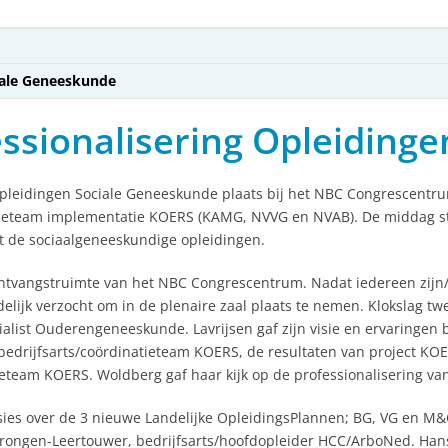
iale Geneeskunde
sionalisering Opleidinge
Opleidingen Sociale Geneeskunde plaats bij het NBC Congrescentr
tieteam implementatie KOERS (KAMG, NVVG en NVAB). De middag st
t de sociaalgeneeskundige opleidingen.
ontvangstruimte van het NBC Congrescentrum. Nadat iedereen zij
delijk verzocht om in de plenaire zaal plaats te nemen. Klokslag 
list Ouderengeneeskunde. Lavrijsen gaf zijn visie en ervaringen bi
edrijfsarts/coördinatieteam KOERS, de resultaten van project KO
team KOERS. Woldberg gaf haar kijk op de professionalisering van
ies over de 3 nieuwe Landelijke OpleidingsPlannen; BG, VG en M&
erongen-Leertouwer, bedrijfsarts/hoofdopleider HCC/ArboNed. Han