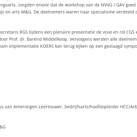
ngsarts, zorgden ervoor dat de workshop van de NVVG / GAV goed 
js en arts M&G. De deelnemers waren naar specialisme verdeeld o
cretaris RGS tijdens een plenaire presentatie de visie en rol CGS 
door Prof. dr. Barend Middelkoop. Vervolgens werden alle deelne
ieteam implementatie KOERS kan terug kijken op een geslaagd symp
ruus van Amerongen-Leertouwer, bedrijfsarts/hoofdopleider HCC/A
M&G