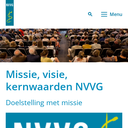
Menu
Missie, visie,
kernwaarden NVVG
Doelstelling met missie