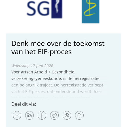
Denk mee over de toekomst
van het EIF-proces
woensdag 17 juni 2026
Voor artsen Arbeid + Gezondheid,
verzekeringsgeneeskunde, is de herregistratie
een belangrijk traject. De herregistratie verloopt
via het EIF-proces, dat ondersteund wordt door
het Kwaliteitsbureau Sociale Geneeskunde
Deel dit via:
(KBSG). Als je bekend bent bij...