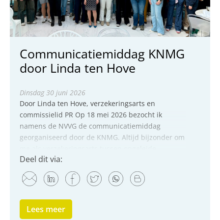
Communicatiemiddag KNMG
door Linda ten Hove
dinsdag 30 juni 2026
Door Linda ten Hove, verzekeringsarts en
commissielid PR Op 18 mei 2026 bezocht ik
namens de NVVG de communicatiemiddag
georganiseerd door de KNMG. Altijd bijzonder om
me als verzekeringsarts tussen opgeleide
Deel dit via:
communicatiemedewerkers te bevinden. Mijn...
Lees meer