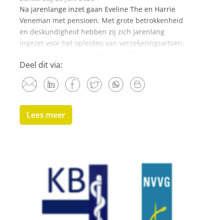
Na jarenlange inzet gaan Eveline The en Harrie
Veneman met pensioen. Met grote betrokkenheid
en deskundigheid hebben zij zich jarenlang
ingezet voor het opleiden van verzekeringsartsen.
In hun rol als (eindverantwoordelijk)
Deel dit via:
instituutsopleider...
Lees meer