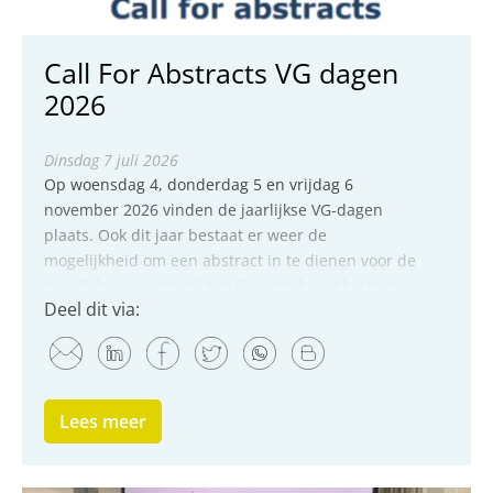
Call For Abstracts VG dagen
2026
dinsdag 7 juli 2026
Op woensdag 4, donderdag 5 en vrijdag 6
november 2026 vinden de jaarlijkse VG-dagen
plaats. Ook dit jaar bestaat er weer de
mogelijkheid om een abstract in te dienen voor de
parallelsessies op vrijdag 6 november. Abstracts
Deel dit via:
met een...
Lees meer