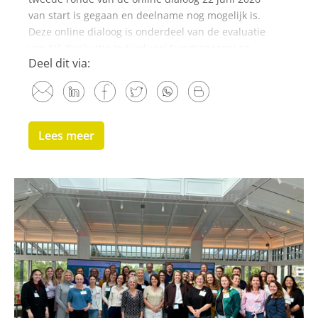
van start is gegaan en deelname nog mogelijk is.
Deze online dialoog is onderdeel van de evaluatie
van EIF (Evaluatie Individueel Functioneren) en
Deel dit via:
EKE...
Lees meer