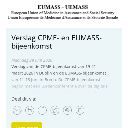
Verslag CPME- en EUMASS-
bijeenkomst
maandag 29 juni 2026
Verslag van de CPME-bijeenkomst van 19-21
maart 2026 in Dublin en de EUMASS-bijeenkomst
van 11-13 juni in Breda: De CPME-bijeenkomst
begon met een „Ledenconferentie over de digitale
determinanten van een slechte gezondheid”,
Deel dit via:
georganiseerd door de...
Lees meer