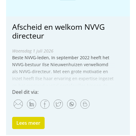
Afscheid en welkom NVVG
directeur
woensdag 1 juli 2026
Beste NVVG-leden, In september 2022 heeft het
NVVG-bestuur Ilse Nieuwenhuizen verwelkomd
als NVVG-directeur. Met een grote motivatie en
inzet heeft Ilse haar ervaring en expertise ingezet
op het groeiend aantal portefeuilles binnen de
Deel dit via:
NVVG. Met haar ...
Lees meer