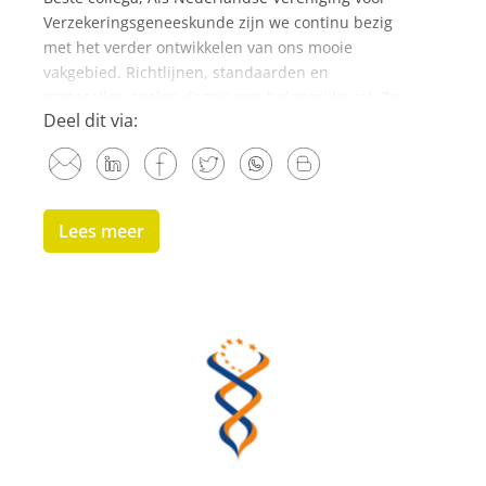
Verzekeringsgeneeskunde zijn we continu bezig
met het verder ontwikkelen van ons mooie
vakgebied. Richtlijnen, standaarden en
protocollen spelen daarin een belangrijke rol. Ze
Deel dit via:
zijn essentieel voor...
Lees meer