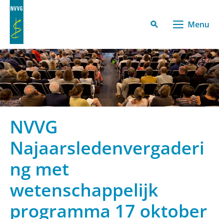
Menu
NVVG
Najaarsledenvergaderi
ng met
wetenschappelijk
programma 17 oktober