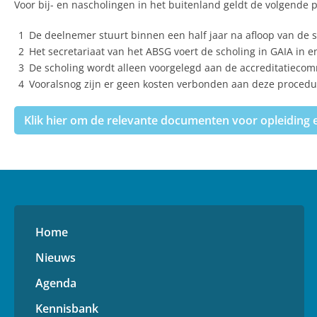
Voor bij- en nascholingen in het buitenland geldt de volgende 
De deelnemer stuurt binnen een half jaar na afloop van de
Het secretariaat van het ABSG voert de scholing in GAIA in 
De scholing wordt alleen voorgelegd aan de accreditatiecom
Vooralsnog zijn er geen kosten verbonden aan deze procedu
Klik hier om de relevante documenten voor opleiding en 
Home
Nieuws
Agenda
Kennisbank