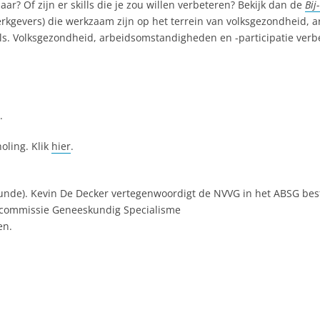
ar? Of zijn er skills die je zou willen verbeteren? Bekijk dan de
Bij
erkgevers) die werkzaam zijn op het terrein van volksgezondheid, 
els. Volksgezondheid, arbeidsomstandigheden en -participatie ver
.
oling. Klik
hier
.
unde). Kevin De Decker vertegenwoordigt de NVVG in het ABSG bes
iecommissie Geneeskundig Specialisme
en.