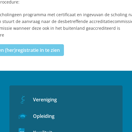
procedure:
 scholingeen programma met certificaat en ingevuvan de scholing 
en stuurt de aanvraag naar de desbetreffende accreditatiecommissi
missie wanneer deze ook in het buitenland geaccrediteerd is
re
(her)registratie in te zien
Vereniging
Opleiding