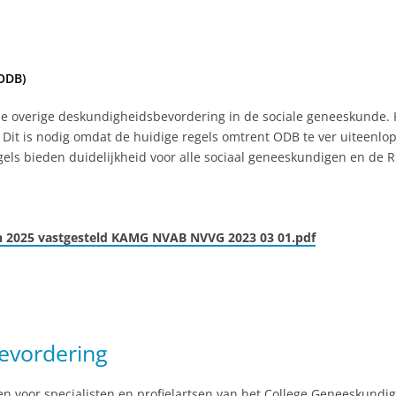
(ODB)
erde overige deskundigheidsbevordering in de sociale geneeskund
 Dit is nodig omdat de huidige regels omtrent ODB te ver uiteenlo
ls bieden duidelijkheid voor alle sociaal geneeskundigen en de 
en 2025 vastgesteld KAMG NVAB NVVG 2023 03 01.pdf
evordering
sen voor specialisten en profielartsen van het College Geneeskundi