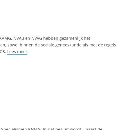
e. KAMG, NVAB en NVVG hebben gezamenlijk het
pen, zowel binnen de sociale geneeskunde als met de regels
RGS.
Lees meer
.
g Specialismen KNMG. In dat besluit wordt – naast de