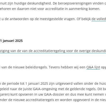
vanuit zijn huidige deskundigheid. De beroepsverenigingen vinden dat
behoren en daarom niet voor accreditatie in aanmerking komen.
t u de antwoorden op de meestgestelde vragen. Of bekijk
de volle
1 januari 2025
jziging van de van de accreditatieregeling voor de overige deskun
nd van de nieuwe beleidsregels. Tevens hebben wij een
Q&A lijst
opg
 de periode tot 1 januari 2025 zijn uitgevoerd vallen onder de huid
eleid naar de juiste GAIA-omgeving met de geldende regels. Dit bet
jaren) kunt opvoeren in uw GAIA-dossier en dus mee kunt nemen v
en onder de nieuwe accreditatieregels en worden opgevoerd in de 