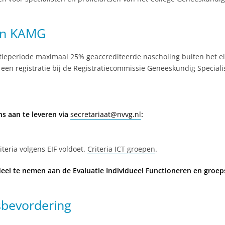
 en KAMG
tieperiode maximaal 25% geaccrediteerde nascholing buiten het ei
en registratie bij de Registratiecommissie Geneeskundig Specialist
s aan te leveren via
secretariaat@nvvg.nl
:
iteria volgens EIF voldoet.
Criteria ICT groepen
.
eel te nemen aan de Evaluatie Individueel Functioneren en groeps
sbevordering