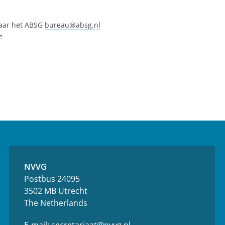
naar het ABSG
bureau@absg.nl
e
NVVG
Postbus 24095
3502 MB Utrecht
The Netherlands