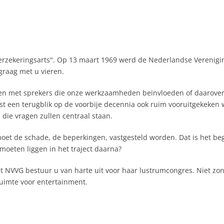
rzekeringsarts". Op 13 maart 1969 werd de Nederlandse Verenigi
graag met u vieren.
rden met sprekers die onze werkzaamheden beïnvloeden of daarov
naast een terugblik op de voorbije decennia ook ruim vooruitgekek
die vragen zullen centraal staan.
moet de schade, de beperkingen, vastgesteld worden. Dat is het beg
oeten liggen in het traject daarna?
et NVVG bestuur u van harte uit voor haar lustrumcongres. Niet zo
ruimte voor entertainment.