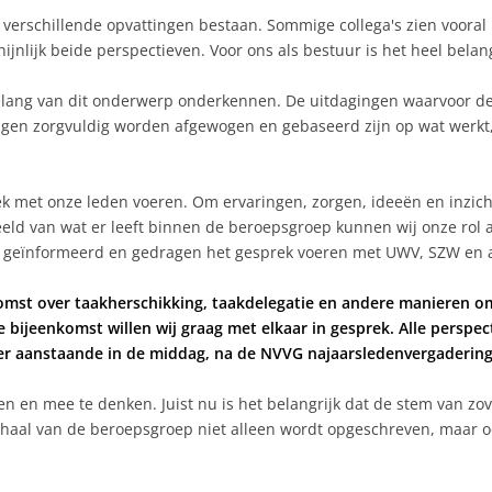
r verschillende opvattingen bestaan. Sommige collega's zien voora
jnlijk beide perspectieven. Voor ons als bestuur is het heel belan
belang van dit onderwerp onderkennen. De uitdagingen waarvoor de
ringen zorgvuldig worden afgewogen en gebaseerd zijn op wat werkt
ek met onze leden voeren. Om ervaringen, zorgen, ideeën en inzicht
eeld van wat er leeft binnen de beroepsgroep kunnen wij onze rol 
d geïnformeerd en gedragen het gesprek voeren met UWV, SZW en a
omst over taakherschikking, taakdelegatie en andere manieren 
e bijeenkomst willen wij graag met elkaar in gesprek. Alle perspec
er aanstaande in de middag, na de NVVG najaarsledenvergadering 
ten en mee te denken. Juist nu is het belangrijk dat de stem van z
haal van de beroepsgroep niet alleen wordt opgeschreven, maar oo