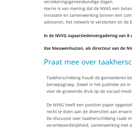
verzekeringsgeneeskundige dagen.
Harrie is van mening dat de NVVG een belangr
innovatie en samenwerking binnen een comple
adviseren, het netwerk te versterken en de
In de NVVG najaarsledenvergadering van 8 ok
Ilse Nieuwenhuizen, als directeur van de N
Praat mee over taakhersc
Taakherschikking houdt de gemoederen bezi
beroepsgroep. Zowel in het publieke als i
voor de groeiende druk op de sociaal-medi
De NVVG heeft een position paper opgesteld
recht te doen aan de diversiteit aan ervar
De discussie over taakherschikking raakt i
verantwoordelijkheid, samenwerking met an