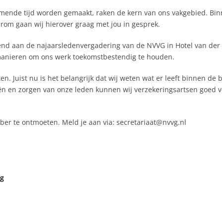
omende tijd worden gemaakt, raken de kern van ons vakgebied. Bi
arom gaan wij hierover graag met jou in gesprek.
tend aan de najaarsledenvergadering van de NVVG in Hotel van der
 manieren om ons werk toekomstbestendig te houden.
en. Juist nu is het belangrijk dat wij weten wat er leeft binnen d
ën en zorgen van onze leden kunnen wij verzekeringsartsen goed
ber te ontmoeten. Meld je aan via: secretariaat@nvvg.nl
ag