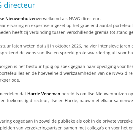
 directeur
lse Nieuwenhuizen
verwelkomd als NVVG-directeur.
haar ervaring en expertise ingezet op het groeiend aantal portefeu
den heeft zij verbinding tussen verschillende gremia tot stand g
stuur laten weten dat zij in oktober 2026, na vier intensieve jaren 
sprekend de wens van Ilse en spreekt grote waardering uit voor ha
gen is het bestuur tijdig op zoek gegaan naar opvolging voor Ilse 
an portefeuilles en de hoeveelheid werkzaamheden van de NVVG-dir
rkperiode.
 meedelen dat
Harrie Veneman
bereid is om Ilse Nieuwenhuizen op 
 en toekomstig directeur, Ilse en Harrie, nauw met elkaar samenw
varing opgedaan in zowel de publieke als ook in de private verz
t opleiden van verzekeringsartsen samen met collega’s en voor het 