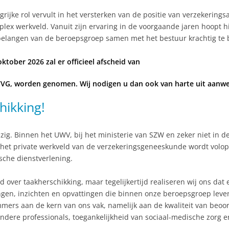
ijke rol vervult in het versterken van de positie van verzekeringsa
x werkveld. Vanuit zijn ervaring in de voorgaande jaren hoopt hi
 belangen van de beroepsgroep samen met het bestuur krachtig te 
tober 2026 zal er officieel afscheid van
VVG, worden genomen. Wij nodigen u dan ook van harte uit aanwez
hikking!
g. Binnen het UWV, bij het ministerie van SZW en zeker niet in de
n het private werkveld van de verzekeringsgeneeskunde wordt volo
sche dienstverlening.
 over taakherschikking, maar tegelijkertijd realiseren wij ons dat
ingen, inzichten en opvattingen die binnen onze beroepsgroep leve
mmers aan de kern van ons vak, namelijk aan de kwaliteit van beoo
dere professionals, toegankelijkheid van sociaal-medische zorg 