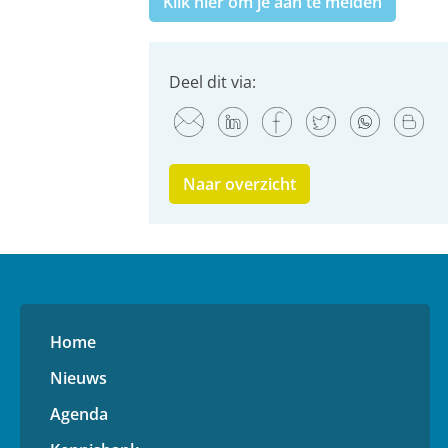
Klik hier om je aan te melden
Deel dit via:
Naar overzicht
Home
Nieuws
Agenda