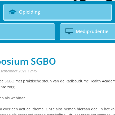
Opleiding
Mediprudentie
posium SGBO
1 september 2021 12:45
 de SGBO met praktische steun van de Radboudumc Health Academy
hte zorg.
en als webinar.
m over een actueel thema. Onze aios nemen hieraan deel in het ka
sartsen als geaccrediteerde nascholing. Dit jaar staat het symposi