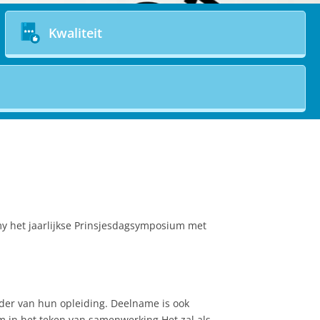
Kwaliteit
 het jaarlijkse Prinsjesdagsymposium met
der van hun opleiding. Deelname is ook
um in het teken van samenwerking Het zal als