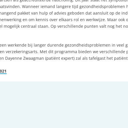
atsvinden. Wanneer iemand langere tijd gezondheidsproblemen hee
nhangend pakket van hulp of advies geboden dat aansluit op de in
amenwerking en om kennis over elkaars rol en werkwijze. Maar oo
l mogelijk centraal staan. Op verschillende punten valt nog het 
een werkende bij langer durende gezondheidsproblemen in veel gev
 en verzekeringsarts. Met dit programma bieden we verschillende p
en Dayenne Zwaagman (patiënt expert) zal als tafelgast het patiënt
021