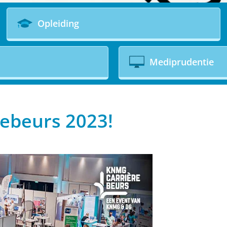
Opleiding
Mediprudentie
ebeurs 2023!