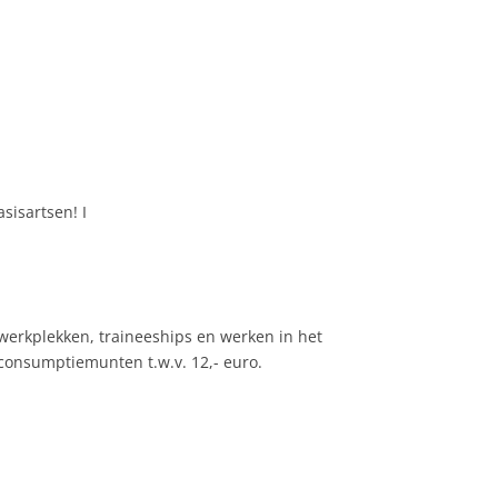
sisartsen! I
 werkplekken, traineeships en werken in het
4 consumptiemunten t.w.v. 12,- euro.