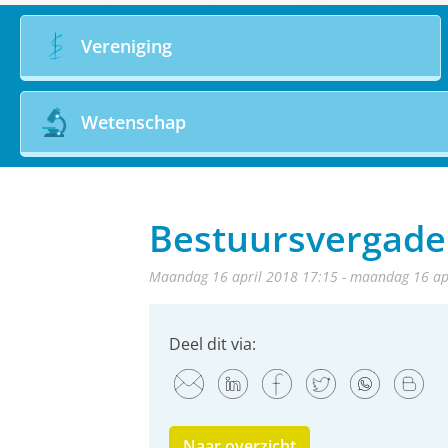
Vereniging
Wetenschap
Bestuursvergader
maandag 16 april 2018 17:15 - maandag 16 ap
Deel dit via:
Naar overzicht