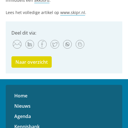
inmiddels een
akkoord
.
Lees het volledige artikel op
www.skipr.nl
.
Deel dit via:
Naar overzicht
Home
Nieuws
Agenda
Kennisbank