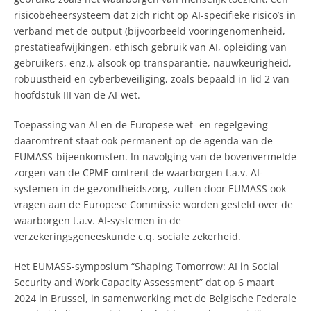
risicobeheersysteem dat zich richt op AI-specifieke risico’s in
verband met de output (bijvoorbeeld vooringenomenheid,
prestatieafwijkingen, ethisch gebruik van AI, opleiding van
gebruikers, enz.), alsook op transparantie, nauwkeurigheid,
robuustheid en cyberbeveiliging, zoals bepaald in lid 2 van
hoofdstuk III van de AI-wet.
Toepassing van AI en de Europese wet- en regelgeving
daaromtrent staat ook permanent op de agenda van de
EUMASS-bijeenkomsten. In navolging van de bovenvermelde
zorgen van de CPME omtrent de waarborgen t.a.v. AI-
systemen in de gezondheidszorg, zullen door EUMASS ook
vragen aan de Europese Commissie worden gesteld over de
waarborgen t.a.v. AI-systemen in de
verzekeringsgeneeskunde c.q. sociale zekerheid.
Het EUMASS-symposium “Shaping Tomorrow: AI in Social
Security and Work Capacity Assessment” dat op 6 maart
2024 in Brussel, in samenwerking met de Belgische Federale