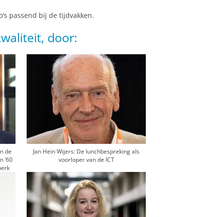
s passend bij de tijdvakken.
waliteit, door:
an de
Jan Hein Wijers: De lunchbespreking als
n ‘60
voorloper van de ICT
perk