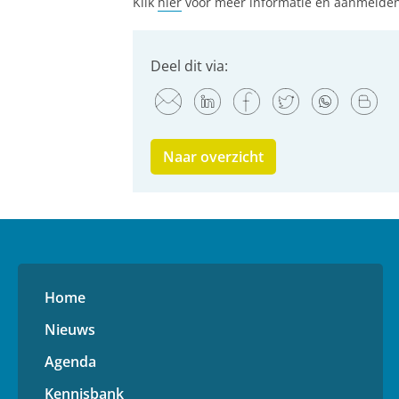
Klik
hier
voor meer informatie en aanmelden
Deel dit via:
Naar overzicht
Home
Nieuws
Agenda
Kennisbank