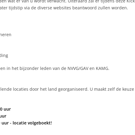
n wat er van u wordt verwacht. Uiteraard zal er tijdens deze Kick
later tijdstip via de diverse websites beantwoord zullen worden.
oneren
ding
n en in het bijzonder leden van de NVVG/GAV en KAMG.
llende locaties door het land georganiseerd. U maakt zelf de keuze
00 uur
 uur
uur - locatie volgeboekt!