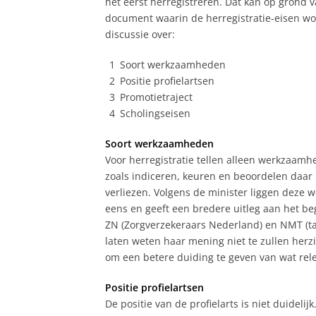
het eerst herregistreren. Dat kan op grond
document waarin de herregistratie-eisen wor
discussie over:
Soort werkzaamheden
Positie profielartsen
Promotietraject
Scholingseisen
Soort werkzaamheden
Voor herregistratie tellen alleen werkzaam
zoals indiceren, keuren en beoordelen daar 
verliezen. Volgens de minister liggen deze 
eens en geeft een bredere uitleg aan het be
ZN (Zorgverzekeraars Nederland) en NMT (ta
laten weten haar mening niet te zullen herz
om een betere duiding te geven van wat rele
Positie profielartsen
De positie van de profielarts is niet duidel