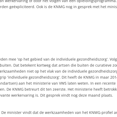
 van werkervaring of door het volgen van een opleidingsprogramma
den geëxpliciteerd. Ook is de KNMG nog in gesprek met het ministe
heden mee 'op het gebied van de individuele gezondheidszorg'. Vo
buiten. Dat betekent kortweg dat artsen die buiten de curatieve zo
werkzaamheden niet op het vlak van de individuele gezondheidszor
grip 'individuele gezondheidszorg'. Dit heeft de KNMG in maar 20
ndartsen) aan het ministerie van VWS laten weten. In een recente 
ien. De KNMG betreurt dit ten zeerste. Het ministerie heeft betrok
vante werkervaring is. Dit gesprek vindt nog deze maand plaats.
ijk. De minister vindt dat de werkzaamheden van het KNMG-profiel ar