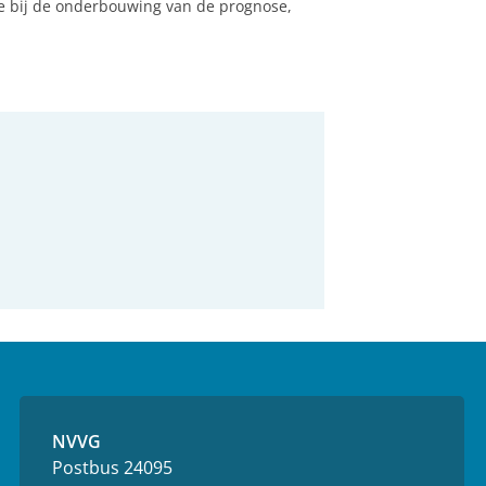
e bij de onderbouwing van de prognose,
NVVG
Postbus 24095