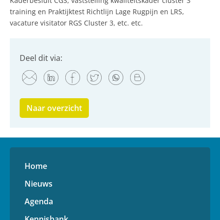
Kaderbesluit CGS, vaststelling kwaliteitskader cluster 3
training en Praktijktest Richtlijn Lage Rugpijn en LRS,
vacature visitator RGS Cluster 3, etc. etc.
Deel dit via:
Naar overzicht
Home
Nieuws
Agenda
Kennisbank