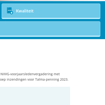
Kwaliteit
ng NVVG-voorjaarsledenvergadering met
proep inzendingen voor Talma-penning 2023.