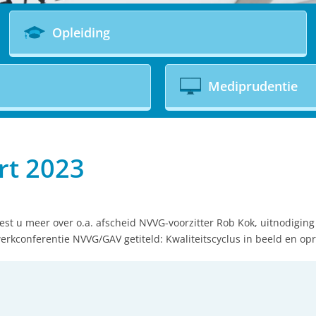
Opleiding
Mediprudentie
rt 2023
est u meer over o.a. afscheid NVVG-voorzitter Rob Kok, uitnodigi
rkconferentie NVVG/GAV getiteld: Kwaliteitscyclus in beeld en o