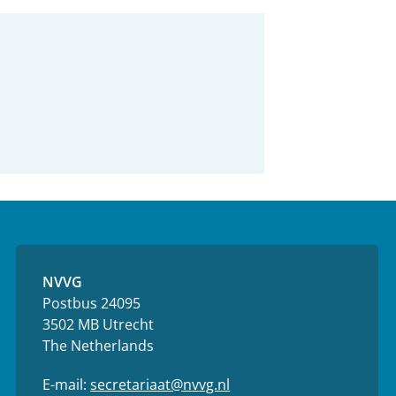
NVVG
Postbus 24095
3502 MB Utrecht
The Netherlands
E-mail:
secretariaat@nvvg.nl