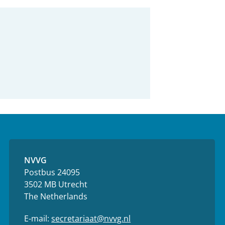
NVVG
Postbus 24095
3502 MB Utrecht
The Netherlands
E-mail:
secretariaat@nvvg.nl