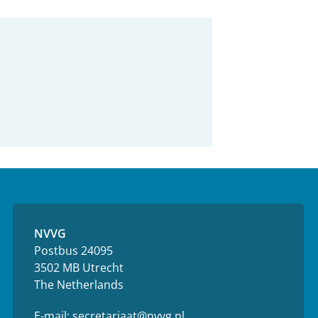
NVVG
Postbus 24095
3502 MB Utrecht
The Netherlands
E-mail:
secretariaat@nvvg.nl