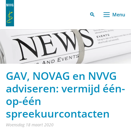
Menu
GAV, NOVAG en NVVG
adviseren: vermijd één-
op-één
spreekuurcontacten
woensdag 18 maart 2020