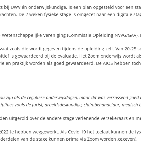
ts bij UWV én onderwijskundige, is een plan opgesteld voor een sta
achten. De 2 weken fysieke stage is omgezet naar een digitale st
 Wetenschappelijke Vereniging (Commissie Opleiding NVVG/GAV). D
aat zoals die wordt gegeven tijdens de opleiding zelf. Van 20-25 sep
ositief is gewaardeerd bij de evaluatie. Het Zoom onderwijs wordt 
e en praktijk worden als goed gewaardeerd. De AIOS hebben toch he
 zou zijn als de reguliere onderwijsdagen, maar dit was verrassend goed
isciplines zoals de jurist, arbeidsdeskundige, claimbehandelaar, medisc
den uitgerold over de andere stage verlenende verzekeraars en m
22 te hebben weggewerkt. Als Covid 19 het toelaat kunnen de fysi
onderdelen van de stage kunnen prima via Zoom worden gegeven).