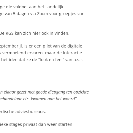
ge die voldoet aan het Landelijk
age van 5 dagen via Zoom voor groepjes van
e RGS kan zich hier ook in vinden.
tember jl. is er een pilot van de digitale
als vermoeiend ervaren, maar de interactie
t idee dat ze de “look en feel” van a.s.r.
 in elkaar gezet met goede diepgang ten opzichte
h behandelaar etc. kwamen aan het woord”.
edische adviesbureaus.
eke stages privaat dan weer starten